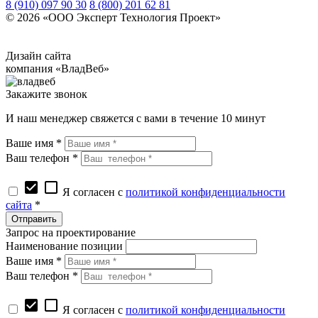
8 (910) 097 90 30
8 (800) 201 62 81
© 2026 «ООО Эксперт Технология Проект»
© Все права защищены. Использование материалов без
письменного разрешения запрещено.
Дизайн сайта
компания «ВладВеб»
Закажите звонок
И наш менеджер свяжется с вами в течение 10 минут
Ваше имя *
Ваш телефон *
check_box
check_box_outline_blank
Я согласен с
политикой конфиденциальности
сайта
*
Запрос на проектирование
Наименование позиции
Ваше имя *
Ваш телефон *
check_box
check_box_outline_blank
Я согласен с
политикой конфиденциальности