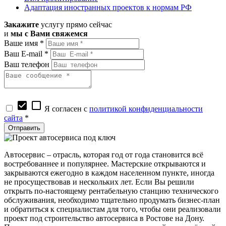
Адаптация иностранных проектов к нормам РФ
Закажите
услугу прямо сейчас
и
мы с Вами свяжемся
Ваше имя *
Ваш E-mail *
Ваш телефон
check_box
check_box_outline_blank
Я согласен с
политикой конфиденциальности
сайта
*
Автосервис – отрасль, которая год от года становится всё
востребованнее и популярнее. Мастерские открываются и
закрываются ежегодно в каждом населенном пункте, иногда
не просуществовав и нескольких лет. Если Вы решили
открыть по-настоящему рентабельную станцию технического
обслуживания, необходимо тщательно продумать бизнес-план
и обратиться к специалистам для того, чтобы они реализовали
проект под строительство автосервиса в Ростове на Дону.